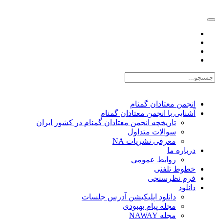
EN |
FA |
AR
انجمن معتادان گمنام
آشنایی با انجمن معتادان گمنام
تاریخچه انجمن معتادان گمنام در کشور ایران
سوالات متداول
معرفی نشریات NA
درباره ما
روابط عمومی
خطوط تلفنی
فرم نظرسنجی
دانلود
دانلود اپلیکیشن آدرس جلسات
مجله پیام بهبودی
مجله NAWAY