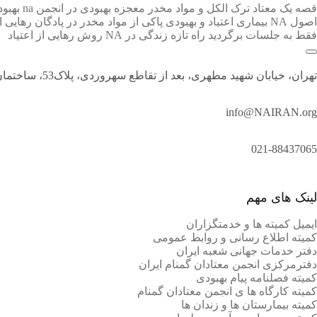
قصه یک معتاد
ترک الکل و مواد مخدر
معجزه بهبودی در انجمن na
بهبود
اصول NA
بیماری اعتیاد و بهبودی
پاکی از مواد مخدر در پادگان
رهایی ا
فقط به جلسات برگردید
راه تازه زندگی در NA
روش رهایی از اعتیاد
تهران، خیابان شهید مطهری، بعد از تقاطع سهروردی، پلاک53، ساختمان اداری محیا، طبقه چهارم، واحد4
info@NAIRAN.org
021-88437065
لینک های مهم
ایمیل کمیته ها و خدمتگزاران
کميته اطلاع رسانی و روابط عمومی
دفتر خدمات جهانی شعبه ايران
دفترمرکزی انجمن معتادان گمنام ایران
کمیته فصلنامه پیام بهبودی
کمیته کارگاه ها ی انجمن معتادان گمنام
کمیته بیمارستان ها و زندان ها