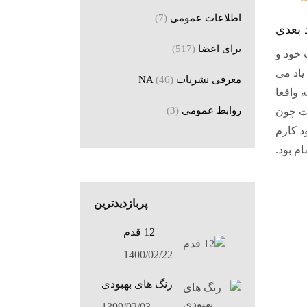
اطلاعات عمومی
(7)
 بعدی
برای اعضا
(517)
 خود و
یاد می
معرفی نشریات NA
(46)
 واقعا
روابط عمومی
(3)
زه است چون
ود کارم
ام بود.
پربازدیدترین
12 قدم
1400/02/22
رنگ های بهبودی
1399/02/03