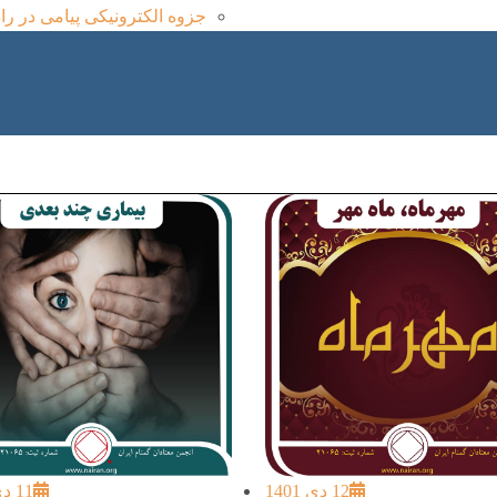
جزوه الکترونیکی پیامی در راه
12 دی 1401
11 دی 1401