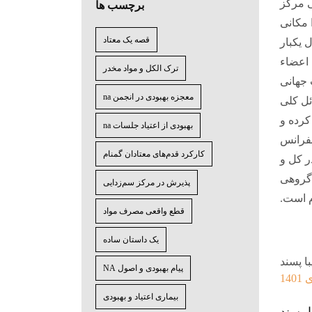
 مرکز
برچسب ها
مکانی
قصه یک معتاد
 یکبار
 اعضاء
ترک الکل و مواد مخدر
 جهانی
معجزه بهبودی در انجمن na
ئل کلی
کرده و
بهبودی از اعتیاد جلسات na
نفرانس
کارکرد قدم‌های معتادان گمنام
ر کل و
گروهی
پذیرش در مرکز سم‌زدایی
م است.
قطع واقعی مصرف مواد
یک داستان ساده
پیام بهبودی و اصول NA
بیماری اعتیاد و بهبودی
 پسند