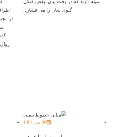
سینه دارند که در وقت بیان، بغض گنگی
گو
گلوی شان را می فشارد.
اطرافی
در انجم
پی
گذش
06 دی 1401
مبانی خطوط تلفنی