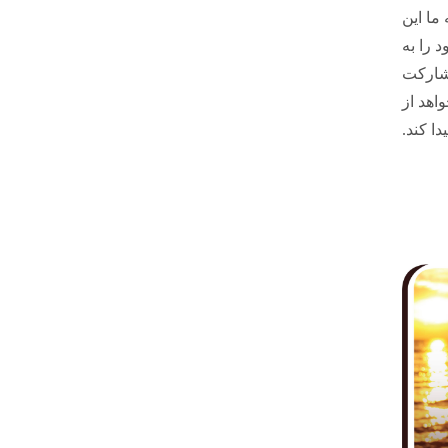
 ما این
د را به
شارکت
اهد از
دا کند.