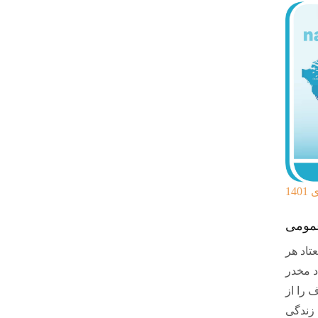
عمومی
معتاد هر
د مخدر
 را از
 زندگی