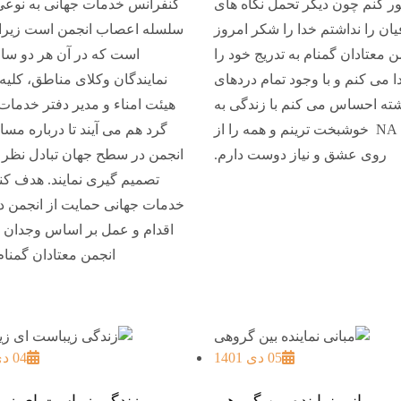
ر کنم چون دیگر تحمل نگاه های
کنفرانس خدمات جهانی به نوعی
ان را نداشتم خدا را شکر امروز
سلسله اعصاب انجمن است زیرا 
ن معتادان گمنام به تدریج خود را
است که در آن هر دو سال
دا می کنم و با وجود تمام دردهای
نمایندگان وکلای مناطق، کلیه
ته احساس می کنم با زندگی به
هیئت امناء و مدیر دفتر خدمات
روال NA خوشبخت ترینم و همه را از
گرد هم می آیند تا درباره مسا
روی عشق و نیاز دوست دارم.
انجمن در سطح جهان تبادل نظر 
تصمیم گیری نمایند. هدف ک
خدمات جهانی حمایت از انجمن د
اقدام و عمل بر اساس وجدان 
انجمن معتادان گمنا
05 دی 1401
04 دی 1401
مبانی نماینده بین گروهی
زندگی زیباست ای زیبا