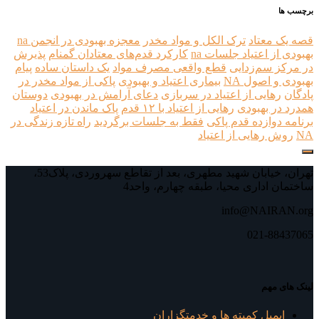
برچسب ها
قصه یک معتاد
ترک الکل و مواد مخدر
معجزه بهبودی در انجمن na
بهبودی از اعتیاد جلسات na
کارکرد قدم‌های معتادان گمنام
پذیرش
در مرکز سم‌زدایی
قطع واقعی مصرف مواد
یک داستان ساده
پیام
بهبودی و اصول NA
بیماری اعتیاد و بهبودی
پاکی از مواد مخدر در
پادگان
رهایی از اعتیاد در سربازی
دعای آرامش در بهبودی
دوستان
همدرد در بهبودی
رهایی از اعتیاد با ۱۲ قدم
پاک ماندن در اعتیاد
برنامه دوازده قدم پاکی
فقط به جلسات برگردید
راه تازه زندگی در
NA
روش رهایی از اعتیاد
تهران، خیابان شهید مطهری، بعد از تقاطع سهروردی، پلاک53،
ساختمان اداری محیا، طبقه چهارم، واحد4
info@NAIRAN.org
021-88437065
لینک های مهم
ایمیل کمیته ها و خدمتگزاران