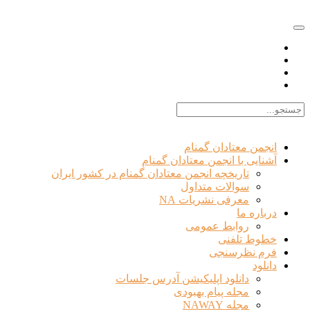
EN |
FA |
AR
انجمن معتادان گمنام
آشنایی با انجمن معتادان گمنام
تاریخچه انجمن معتادان گمنام در کشور ایران
سوالات متداول
معرفی نشریات NA
درباره ما
روابط عمومی
خطوط تلفنی
فرم نظرسنجی
دانلود
دانلود اپلیکیشن آدرس جلسات
مجله پیام بهبودی
مجله NAWAY