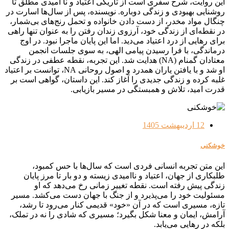
این روایت، شرح سفری است از تاریکی اعتیاد و نا امیدی مطلق تا
روشنایی بهبودی و زندگی دوباره. نویسنده، پس از سال‌ها اسارت در
چنگال مواد مخدر، از دست دادن خانواده و تحمل رنج‌های بی‌شمار،
در نقطه‌ای از زندگی خود، آرزوی زندان رفتن را به عنوان تنها راهی
برای رهایی از درد اعتیاد می‌دید. اما این پایان ماجرا نبود. در اوج
درماندگی، با فرا رسیدن پیامی الهی، به سوی جلسات انجمن
معتادان گمنام (NA) هدایت شد. این تجربه، نقطه عطفی در زندگی
او شد و با یافتن یاران همدرد و اصول روحانی NA، توانست بر اعتیاد
غلبه کرده و زندگی جدیدی را آغاز کند. این داستان، گواهی است بر
قدرت امید، تلاش و همبستگی در مسیر بازیابی.
12 اردیبهشت 1405
خوشکنی
این متن تجربه انسانی فردی است که سال‌ها با حس کمبود،
طلبکاری از جهان، اعتیاد و ناامیدی زیسته و دو بار تا مرز پایان
زندگی پیش رفته است. نقطه تغییر زمانی رخ می‌دهد که او
مسئولیت خود را می‌پذیرد و از جنگ با جهان دست می‌کشد. مسیر
تازه، مسیری است که در آن «خود» قدیمی کنار می‌رود تا رشد،
آرامش، ایمان و معنا شکل بگیرد؛ مسیری که شادی را نه در تملک،
بلکه در رهایی می‌یابد.