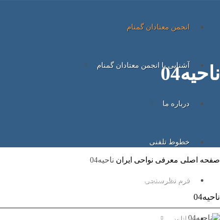
انجمن معتادان گمنام
آشنایی با انجمن معتادان گمنام
ناحیه04
درباره ما
خطوط تلفنی
صفحه اصلی
معرفی نواحی ایران
ناحیه04
فرم نظرسنجی
ناحیه04
دانلود