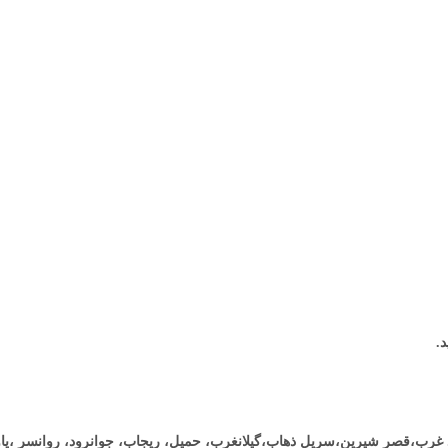
باد غرب،قصر شیرین،سرپل ذهاب،گیلانغرب، حمیل، ریجاب، جوانرود، روانسر ،پ