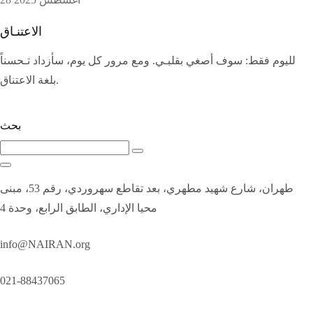
الاعتنـاق
لليوم فقط: سوف أصغي بقلبـي. ومع مرور كل يوم، سأزداد تـحسناً
بلغة الاعتناق.
بحث
طهران، شارع شهيد مطهري، بعد تقاطع سهروردي، رقم 53، مبنى
محيا الإداري، الطابق الرابع، وحدة 4
info@NAIRAN.org
021-88437065