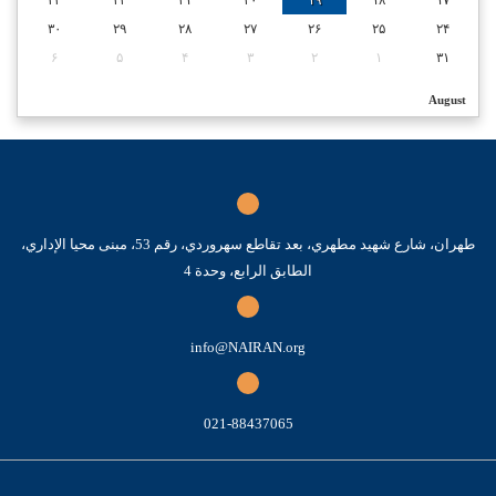
۲۳
۲۲
۲۱
۲۰
۱۹
۱۸
۱۷
۳۰
۲۹
۲۸
۲۷
۲۶
۲۵
۲۴
۶
۵
۴
۳
۲
۱
۳۱
August
طهران، شارع شهيد مطهري، بعد تقاطع سهروردي، رقم 53، مبنى محيا الإداري،
الطابق الرابع، وحدة 4
info@NAIRAN.org
021-88437065