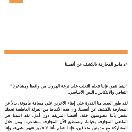
2026
24 مايـو المجازفة بالكشف عن أنفسنا
24 مايـو المجازفة بالكشف عن أنفسنا
“بينما ننمو، فإننا نتعلم التغلب علي نزعة الهروب من واقعنا ومشاعرنا”
التعافي والانتكاس ـ النص الأساسي.
لقد طور العديد منا القدرة علي إبقاء الآخرين علي مسافة مأمونة، بدلاً عن
المجازفة بالكشف عن أنفسنا. وإن هذه الأنماط من العزلة العاطفية تجعلنا
نشعر بأننا محبوسون خلف أقنعتنا المزيفة دون أمل. لقد اعتدنا في
الماضي المجازفة بحياتنا، ونستطيع الآن المجازفة بمشاعرنا. ومن خلال
المشاركة مع مدمنين متعافين، فإننا نتعلم بأننا لا نتميز عنهم بشيء، وإننا