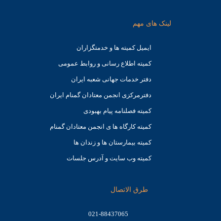
لینک های مهم
ایمیل کمیته ها و خدمتگزاران
کميته اطلاع رسانی و روابط عمومی
دفتر خدمات جهانی شعبه ايران
دفترمرکزی انجمن معتادان گمنام ایران
کمیته فصلنامه پیام بهبودی
کمیته کارگاه ها ی انجمن معتادان گمنام
کمیته بیمارستان ها و زندان ها
کمیته وب سایت و آدرس جلسات
طرق الاتصال
021-88437065