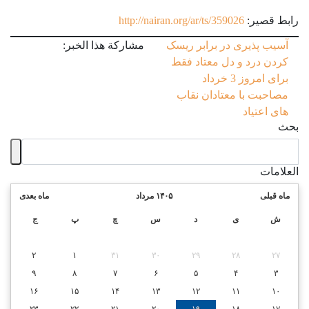
رابط قصير:
http://nairan.org/ar/ts/359026
آسیب ⁯پذیری در برابر ریسک
مشاركة هذا الخبر:
کردن
درد و دل معتاد
فقط
برای امروز 3 خرداد
مصاحبت با معتادان
نقاب⁯
های اعتیاد
بحث
العلامات
ماه قبلی
۱۴۰۵ مرداد
ماه بعدی
ش
ی
د
س
چ
پ
ج
۲
۱
۳۱
۳۰
۲۹
۲۸
۲۷
۹
۸
۷
۶
۵
۴
۳
۱۶
۱۵
۱۴
۱۳
۱۲
۱۱
۱۰