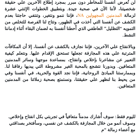
لن نُعرض أنفسنا للمخاطر دون مبرر بمجرد إطلاع الآخرين علي حقيقة
شخصيتنا، لأننا الآن في صحبة جيدة. وبتطبيق الخطوات الإثنتي عشرة
لزمالة
المدمنين المجهولين NA
، فإننا ننمو ونتغير، وتنتفي حاجتنا بعدم
الكشف عن أنفسنا التي أخذت في الظهور، وتتاح لنا الفرصة للتخلص من
التمويه “التظليل” العاطفي الذي أَحطنا أنفسنا به لضمان البقاء أثناء إدماننا
النشط.
وبالانفتاح علي الآخرين، فإننا نجازف بالكشف عن أنفسنا، إلا أن المكافآت
المترتبة علي هذه المجازفة تجعلها تستحق الإقدام عليها. ونتعلم كيفية
التعبير عن مشاعرنا بإخلاص وانفتاح، بمساعدة موجهنا وسائر المدمنين
المتعافين. وبدورنا نتشجع بالمحبة الغير مشروطة التي يبديها رفاقنا لنا.
وبممارستنا المبادئ الروحانية، فإننا نجد القوة والحرية، في أنفسنا وفي
من يحيط بنا لنظهر علي حقيقتنا، ونستمتع بصحبة زملائنا من المدمنين
المتعافين.
لليوم فقط: سوف أُشارك مدمناً متعافياً في تجربتي بكل انفتاح وإخلاص.
وسوف أنمو من خلال المجازفة بالكشف عن نفسي، وسأفتخر بصداقتي
مع أعضاء زمالة “م