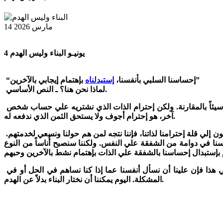
14 مارس 2026
4 يونيـو البناء وليس الهدم
4 يونيـو البناء وليس الهدم
بإهتمام إيجابي بالآخرين”
“إحساسنا السلبي بأنفسنا،
إستبدلناه
لماذا نحن هنا؟ ـ النص الأساسي.
نشر الشائعات يسبع نهماً مظلماً في داخلنا. أحياناً نعتقد بأن الطريقة الوحيدة التي تمنحنا شعوراً جيداً عن أنفسنا، هي جعل شخص آخر يبدو سيئاً بالمقارنة. ولكن إحترام الذات الذي نشتريه علي حساب شخص
آخر، هو إحترام أجوف ولا يستحق الثمن الذي ندفعه له.
كيف إذن، يمكننا التعامل مع إحساسنا السلبي بأنفسنا؟ الإجابة بسيطة، وهي أننا نستبدل هذا الإحساس بإهتمام إيجابي بالآخرين. فبدلاً عن الركون إلي قلة إحترامنا لذاتنا، فإننا نتجه لمن هم حولنا ونسعي لخدمتهم.
نا في دوامة من الشفقة علي النفس. ولكننا سنصبح أُناساً من النوع
لايمكننا أن نبني لأنفسنا إحترام الذات بالحط من شأن الآخرين، بل برفع شأنهم من خلال الحب والإهتمام الإيجابي. ولكي نساعد أنفسنا علي هذا فإن علينا أن نسأل أنفسنا عما إذا كنا نساهم في الحل أو في
المشكلة. اليوم يمكننا أن نختار البناء بدلاً عن الهدم.