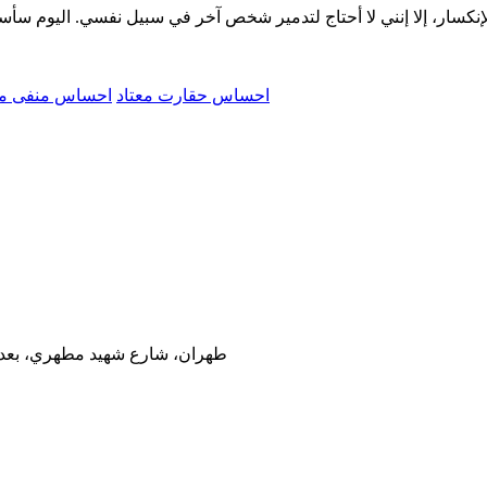
احساس حقارت معتاد
احساس منفی مع
طهران، شارع شهيد مطهري، بعد تقاطع سهروردي، رقم 53، مب