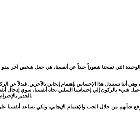
 عمل شيء بالركون إلي إحساسنا السلبي تجاه أنفسنا، سوي إدخال أنفس
الجدير بالإحترام بإستبدال إحساسنا بالشفقة علي الذات بإهتمام نشط بالآخرين وحبهم.