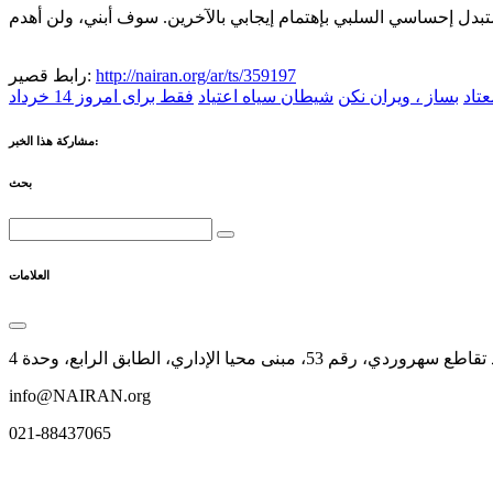
http://nairan.org/ar/ts/359197
رابط قصير:
تاد
بساز ، ویران نکن
شیطان سیاه اعتیاد
فقط برای امروز 14 خرداد
مشاركة هذا الخبر:
بحث
العلامات
نى محيا الإداري، الطابق الرابع، وحدة 4
info@NAIRAN.org
021-88437065