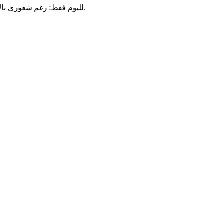
لليوم فقط: رغم شعوري بالإنكسار، إلا إنني لا أحتاج لتدمير شخص آخر في سبيل نفسي. اليوم سأستبدل إحساسي السلبي بإهتمام إيجابي بالآخرين. سوف أبني، ولن أهدم.